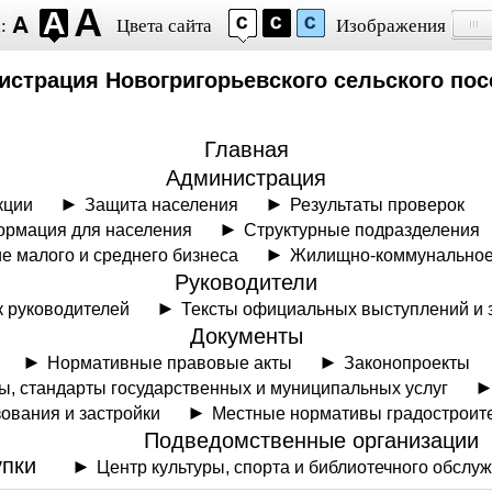
:
Цвета сайта
Изображения
страция Новогригорьевского сельского по
Главная
Администрация
кции
Защита населения
Результаты проверок
рмация для населения
Структурные подразделения
е малого и среднего бизнеса
Жилищно-коммунальное
Руководители
 руководителей
Тексты официальных выступлений и 
Документы
Нормативные правовые акты
Законопроекты
, стандарты государственных и муниципальных услуг
ования и застройки
Местные нормативы градостроит
Подведомственные организации
упки
Центр культуры, спорта и библиотечного обслу