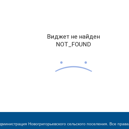
дминистрация Новогригорьевского сельского поселения. Все пра